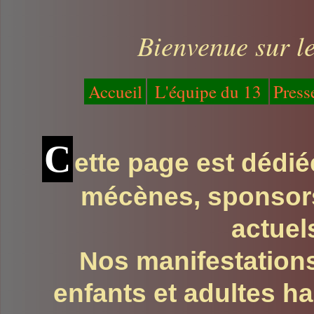
Bienvenue sur le
Accueil
L'équipe du 13
Press
C
ette page est dédi
mécènes, sponsors
actuel
Nos manifestation
enfants et adultes h