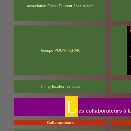
association Gréou Du Vent José Vicent
Groupe POUM TCHAK
Thrifty location véhicule
L
es collaborateurs à l
Collaborateurs